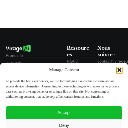
Ressourc
Nous
es
suivre :
Prenez le
RGPD
contact@virage.
virage de
l'intelligenc
Manage Consent
Société
e artificielle
Presse
To provide the best experiences, we use technologies like cookies to store and/or
avec nos
access device information. Consenting to these technologies will allow us to process
Assistants
data such as browsing behavior or unique IDs on this site. Not consenting or
Intelligents
withdrawing consent, may adversely affect certain features and functions.
Accept
Deny