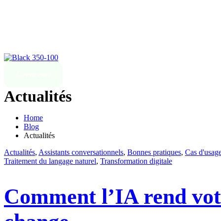
Skip
to
content
Connexion
Actualités
Home
Blog
Actualités
Actualités
,
Assistants conversationnels
,
Bonnes pratiques
,
Cas d'usag
Traitement du langage naturel
,
Transformation digitale
Comment l’IA rend votr