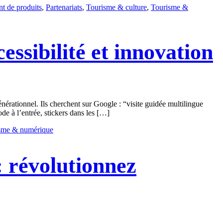
t de produits
,
Partenariats
,
Tourisme & culture
,
Tourisme &
ssibilité et innovation
générationnel. Ils cherchent sur Google : “visite guidée multilingue
e à l’entrée, stickers dans les […]
sme & numérique
: révolutionnez