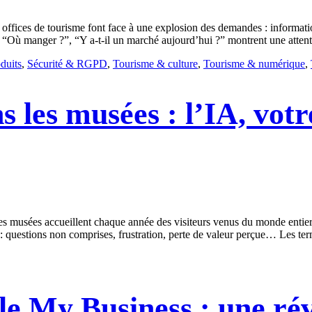
 offices de tourisme font face à une explosion des demandes : informatio
, “Où manger ?”, “Y a-t-il un marché aujourd’hui ?” montrent une atten
duits
,
Sécurité & RGPD
,
Tourisme & culture
,
Tourisme & numérique
,
s les musées : l’IA, vot
musées accueillent chaque année des visiteurs venus du monde entier, avi
e : questions non comprises, frustration, perte de valeur perçue… Les te
 My Business : une révo