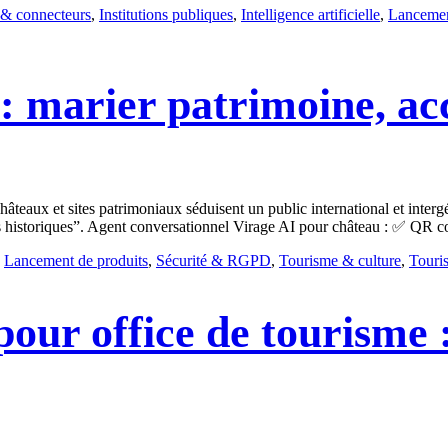
& connecteurs
,
Institutions publiques
,
Intelligence artificielle
,
Lancemen
 marier patrimoine, acce
 châteaux et sites patrimoniaux séduisent un public international et inter
historiques”. Agent conversationnel Virage AI pour château : ✅ QR cod
,
Lancement de produits
,
Sécurité & RGPD
,
Tourisme & culture
,
Touri
our office de tourisme 