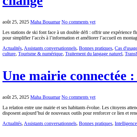
change
août 25, 2025
Maha Bouamar
No comments yet
Les stations de ski font face à un double défi : offrir une expérience fl
pour simplifier l’accès à l’information et améliorer l’accueil en monta
Actualités
,
Assistants conversationnels
,
Bonnes pratiques
,
Cas d'usag
culture
,
Tourisme & numérique
,
Traitement du langage naturel
,
Transf
Une mairie connectée : 
août 25, 2025
Maha Bouamar
No comments yet
La relation entre une mairie et ses habitants évolue. Les citoyens atten
disposent aujourd’hui de nouveaux outils pour renforcer ce lien et ren
Actualités
,
Assistants conversationnels
,
Bonnes pratiques
,
Intelligence 