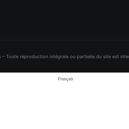
 Toute reproduction intégrale ou partielle du site est inter
Français