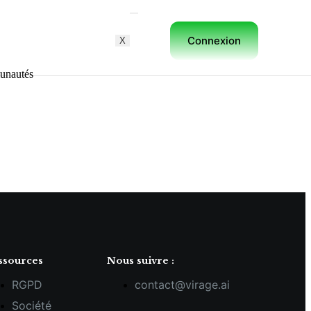
Connexion
X
unautés
ssources
Nous suivre :
RGPD
contact@virage.ai
Société